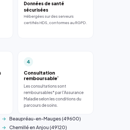
Données de santé
sécurisées
Hébergées sur des serveurs
certifiés HDS, conformes au RGPD.
4
s
Consultation
remboursable
*
Les consultations sont
remboursables* par l'Assurance
Maladie selon les conditions du
parcours de soins.
Beaupréau-en-Mauges (49600)
Chemillé en Anjou (49120)