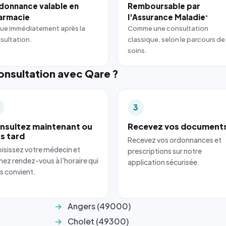
donnance valable en
Remboursable par
armacie
l'Assurance Maladie
*
ue immédiatement après la
Comme une consultation
sultation.
classique, selon le parcours de
soins.
nsultation avec Qare ?
3
nsultez maintenant ou
Recevez vos document
us tard
Recevez vos ordonnances et
isissez votre médecin et
prescriptions sur notre
nez rendez-vous à l'horaire qui
application sécurisée.
s convient.
Angers (49000)
Cholet (49300)