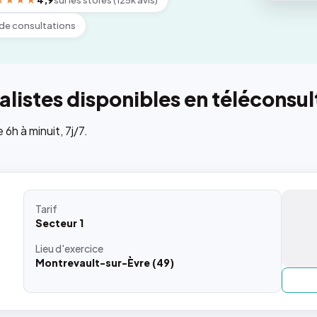
★★★★
4,9
sur les stores (125k avis)
de consultations
listes disponibles en téléconsul
h à minuit, 7j/7.
Tarif
Secteur 1
Lieu
d'exercice
Montrevault-sur-Èvre (49)