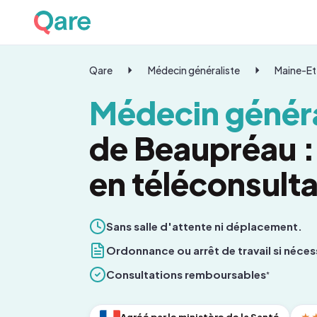
Qare
Médecin généraliste
Maine-Et
Médecin généra
de Beaupréau :
en téléconsulta
Sans salle d'attente ni déplacement.
Ordonnance ou arrêt de travail si néces
Consultations remboursables
*