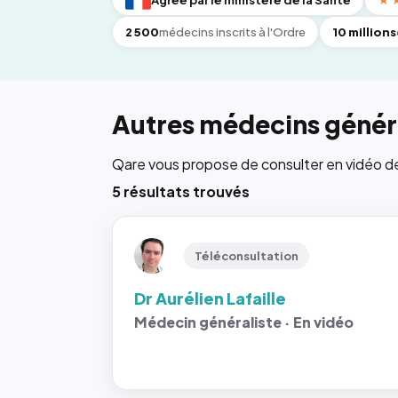
Agréé par le ministère de la Santé
★
2 500
médecins inscrits à l'Ordre
10 millions
Autres médecins généra
Qare vous propose de consulter en vidéo de 6
5 résultats trouvés
Téléconsultation
Dr Aurélien Lafaille
Médecin généraliste · En vidéo