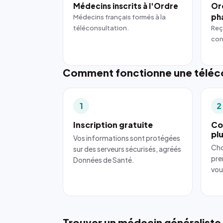
Médecins inscrits à l'Ordre
Or
ph
Médecins français formés à la
téléconsultation.
Reç
con
Comment fonctionne une téléco
1
2
Inscription gratuite
Co
pl
Vos informations sont protégées
Cho
sur des serveurs sécurisés, agréés
pre
Données de Santé.
vou
Trouver un médecin généraliste