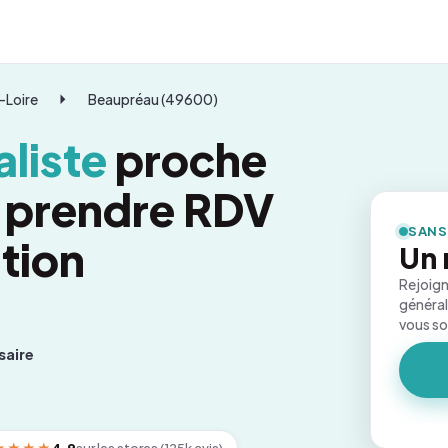
-Loire
Beaupréau (49600)
liste
proche
 prendre RDV
SANS
tion
Un 
Rejoign
général
vous s
saire