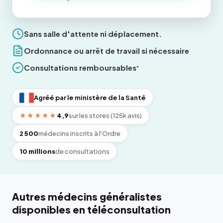
Sans salle d'attente ni déplacement.
Ordonnance ou arrêt de travail si nécessaire
Consultations remboursables
*
Agréé par le ministère de la Santé
★★★★★
4,9
sur les stores (125k avis)
2 500
médecins inscrits à l'Ordre
10 millions
de consultations
Autres médecins généralistes
disponibles en téléconsultation