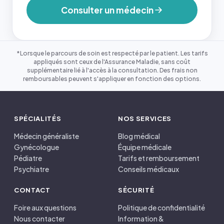
Consulter un médecin
*Lorsque le parcours de soin est respecté par le patient. Les tarifs
appliqués sont ceux de l'Assurance Maladie, sans coût
supplémentaire lié à l'accès à la consultation. Des frais non
remboursables peuvent s'appliquer en fonction des options.
SPÉCIALITÉS
NOS SERVICES
Médecin généraliste
Blog médical
Gynécologue
Équipe médicale
Pédiatre
Tarifs et remboursement
Psychiatre
Conseils médicaux
CONTACT
SÉCURITÉ
Foire aux questions
Politique de confidentialité
Nous contacter
Information &