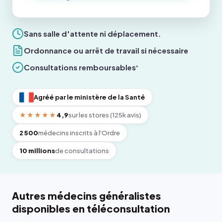
Sans salle d'attente ni déplacement.
Ordonnance ou arrêt de travail si nécessaire
Consultations remboursables
*
Agréé par le ministère de la Santé
★★★★★
4,9
sur les stores (125k avis)
2 500
médecins inscrits à l'Ordre
10 millions
de consultations
Autres médecins généralistes
disponibles en téléconsultation