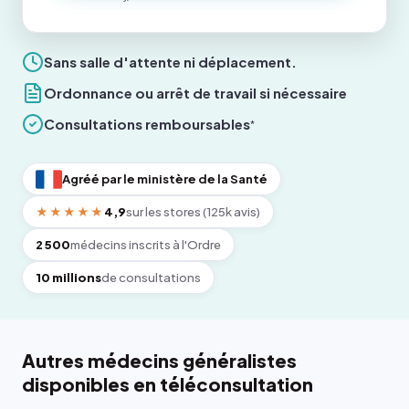
Sans salle d'attente ni déplacement.
Ordonnance ou arrêt de travail si nécessaire
Consultations remboursables
*
Agréé par le ministère de la Santé
★★★★★
4,9
sur les stores (125k avis)
2 500
médecins inscrits à l'Ordre
10 millions
de consultations
Autres médecins généralistes
disponibles en téléconsultation