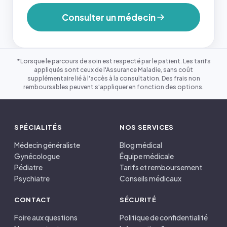
Consulter un médecin
*Lorsque le parcours de soin est respecté par le patient. Les tarifs
appliqués sont ceux de l'Assurance Maladie, sans coût
supplémentaire lié à l'accès à la consultation. Des frais non
remboursables peuvent s'appliquer en fonction des options.
SPÉCIALITÉS
NOS SERVICES
Médecin généraliste
Blog médical
Gynécologue
Équipe médicale
Pédiatre
Tarifs et remboursement
Psychiatre
Conseils médicaux
CONTACT
SÉCURITÉ
Foire aux questions
Politique de confidentialité