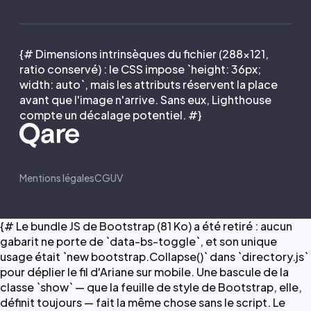
{# Dimensions intrinsèques du fichier (288×121,
ratio conservé) : le CSS impose `height: 36px;
width: auto`, mais les attributs réservent la place
avant que l'image n'arrive. Sans eux, Lighthouse
compte un décalage potentiel. #}
Mentions légales
CGUV
{# Le bundle JS de Bootstrap (81 Ko) a été retiré : aucun
gabarit ne porte de `data-bs-toggle`, et son unique
usage était `new bootstrap.Collapse()` dans `directory.js`
pour déplier le fil d'Ariane sur mobile. Une bascule de la
classe `show` — que la feuille de style de Bootstrap, elle,
définit toujours — fait la même chose sans le script. Le