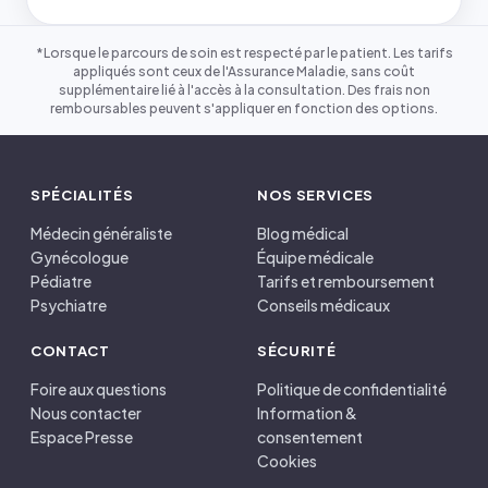
*Lorsque le parcours de soin est respecté par le patient. Les tarifs
appliqués sont ceux de l'Assurance Maladie, sans coût
supplémentaire lié à l'accès à la consultation. Des frais non
remboursables peuvent s'appliquer en fonction des options.
SPÉCIALITÉS
NOS SERVICES
Médecin généraliste
Blog médical
Gynécologue
Équipe médicale
Pédiatre
Tarifs et remboursement
Psychiatre
Conseils médicaux
CONTACT
SÉCURITÉ
Foire aux questions
Politique de confidentialité
Nous contacter
Information &
Espace Presse
consentement
Cookies