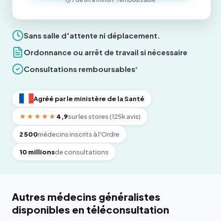
Sans salle d'attente ni déplacement.
Ordonnance ou arrêt de travail si nécessaire
Consultations remboursables
*
Agréé par le ministère de la Santé
★★★★★
4,9
sur les stores (125k avis)
2 500
médecins inscrits à l'Ordre
10 millions
de consultations
Autres médecins généralistes
disponibles en téléconsultation