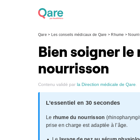
Skip
to
content
Qare
>
Les conseils médicaux de Qare
>
Rhume
>
Nourri
Bien soigner le
nourrisson
Contenu validé par
la Direction médicale de Qare
.
L’essentiel en 30 secondes
Le
rhume du nourrisson
(rhinopharyngite
prise en charge est adaptée à l’âge.
Le
lavage de nez au sérum physiol