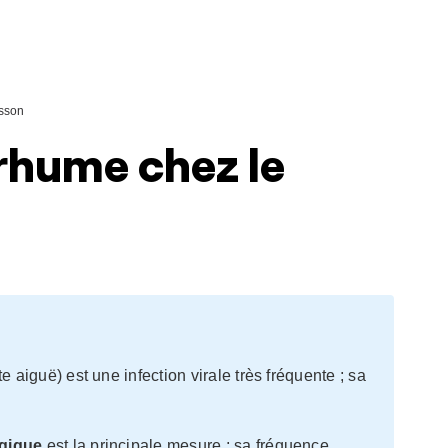
sson
 rhume chez le
 aiguë) est une infection virale très fréquente ; sa
ogique
est la principale mesure ; sa fréquence