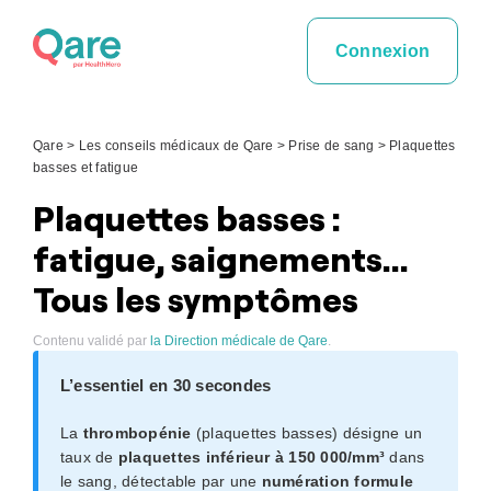
Skip
to
Connexion
content
Qare
>
Les conseils médicaux de Qare
>
Prise de sang
>
Plaquettes
basses et fatigue
Plaquettes basses :
fatigue, saignements…
Tous les symptômes
Contenu validé par
la Direction médicale de Qare
.
L’essentiel en 30 secondes
La
thrombopénie
(plaquettes basses) désigne un
taux de
plaquettes inférieur à 150 000/mm³
dans
le sang, détectable par une
numération formule