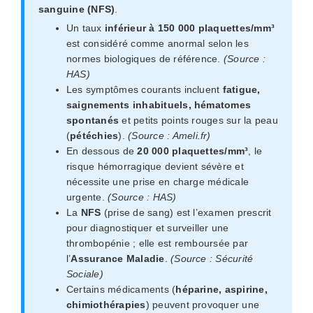
sanguine (NFS)
.
Un taux
inférieur à 150 000 plaquettes/mm³
est considéré comme anormal selon les
normes biologiques de référence.
(Source :
HAS)
Les symptômes courants incluent
fatigue,
saignements inhabituels, hématomes
spontanés
et petits points rouges sur la peau
(
pétéchies
).
(Source : Ameli.fr)
En dessous de
20 000 plaquettes/mm³
, le
risque hémorragique devient sévère et
nécessite une prise en charge médicale
urgente.
(Source : HAS)
La
NFS
(prise de sang) est l’examen prescrit
pour diagnostiquer et surveiller une
thrombopénie ; elle est remboursée par
l’
Assurance Maladie
.
(Source : Sécurité
Sociale)
Certains médicaments (
héparine, aspirine,
chimiothérapies
) peuvent provoquer une