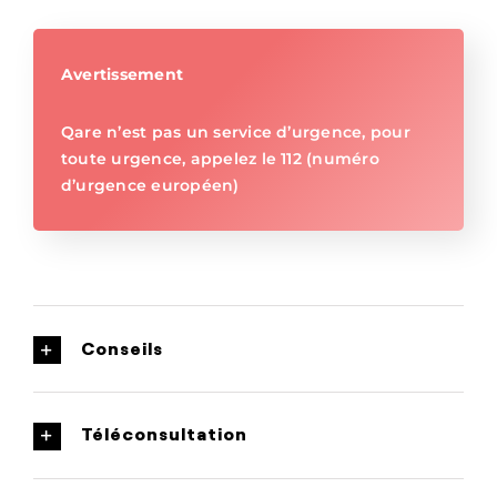
Avertissement
Qare n’est pas un service d’urgence, pour
toute urgence, appelez le 112 (numéro
d’urgence européen)
Conseils
Téléconsultation