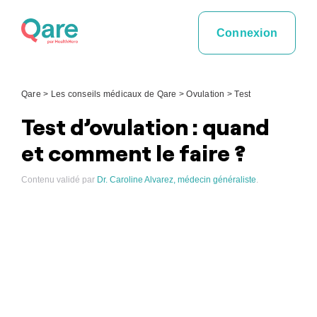
Skip
to
Connexion
content
Qare
>
Les conseils médicaux de Qare
>
Ovulation
>
Test
Test d’ovulation : quand
et comment le faire ?
Contenu validé par
Dr. Caroline Alvarez, médecin généraliste
.