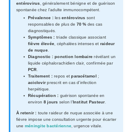
entérovirus
, généralement bénigne et de guérison
spontanée chez l’adulte immunocompétent.
Prévalence :
les
entérovirus
sont
responsables de plus de
70 %
des cas
diagnostiqués.
Symptômes :
triade classique associant
fièvre élevée
, céphalées intenses et
raideur
de nuque
.
Diagnostic :
ponction lombaire
révélant un
liquide céphalorachidien clair, confirmée par
PCR
.
Traitement :
repos et
paracétamol
;
aciclovir
prescrit en cas d’infection
herpétique.
Récupération :
guérison spontanée en
environ
8 jours
selon l’
Institut Pasteur
.
À retenir :
toute raideur de nuque associée à une
fièvre impose une consultation urgente pour écarter
une
méningite bactérienne
, urgence vitale.