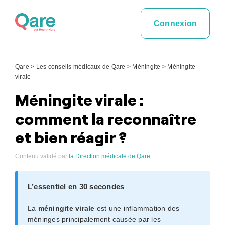
Skip
to
Connexion
content
Qare
>
Les conseils médicaux de Qare
>
Méningite
>
Méningite
virale
Méningite virale :
comment la reconnaître
et bien réagir ?
Contenu validé par
la Direction médicale de Qare
.
L’essentiel en 30 secondes
La
méningite virale
est une inflammation des
méninges principalement causée par les