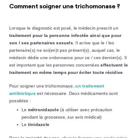
Comment soigner une trichomonase ?
Lorsque le diagnostic est posé, le médecin prescrit un
traitement pour la personne infectée ainsi que pour
son / ses partenaires sexuels
. Il arrive que le / les
partenaire(s) ne soi(en)t pas présent(s), auquel cas, le
médecin dédie une ordonnance pour ce / ces dernier(s). Il
est important que les personnes concernées
effectuent le
traitement en même temps pour éviter toute récidive
.
Pour soigner une trichomonase,
un traitement
antibiotique
est nécessaire. Deux médicaments sont
possibles :
Le
métronidazole
(à utiliser avec précaution
pendant la grossesse, sur avis médical)
Le
tinidazole
Dans la majorité des cas,
chez la femme une seule prise