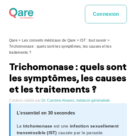
Skip
to
Connexion
content
Qare
>
Les conseils médicaux de Qare
>
IST : tout savoir
>
Trichomonase : quels sont les symptômes, les causes et les
traitements ?
Trichomonase : quels sont
les symptômes, les causes
et les traitements ?
Contenu validé par
Dr. Caroline Alvarez, médecin généraliste
.
L’essentiel en 30 secondes
La
trichomonase
est une
infection sexuellement
transmissible (IST)
causée par le parasite