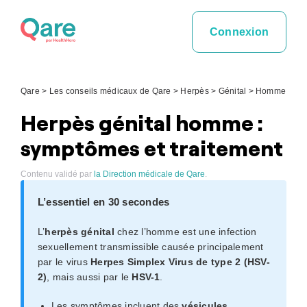
Skip
to
Connexion
content
Qare
>
Les conseils médicaux de Qare
>
Herpès
>
Génital
>
Homme
Herpès génital homme :
symptômes et traitement
Contenu validé par
la Direction médicale de Qare
.
L’essentiel en 30 secondes
L’
herpès génital
chez l’homme est une infection
sexuellement transmissible causée principalement
par le virus
Herpes Simplex Virus de type 2 (HSV-
2)
, mais aussi par le
HSV-1
.
Les symptômes incluent des
vésicules