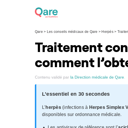
Skip
to
content
Qare
>
Les conseils médicaux de Qare
>
Herpès
>
Traite
Traitement cont
comment l’obte
Contenu validé par
la Direction médicale de Qare
.
L’essentiel en 30 secondes
L’
herpès
(infections à
Herpes Simplex V
disponibles sur ordonnance médicale.
Les antiviraux de référence sont l’
acic