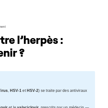
ment
re l’herpès :
nir ?
irus
,
HSV-1
et
HSV-2
) se traite par des antiviraux
lovir
et le
valaciclovir
, prescrits par un médecin —