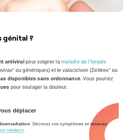
 génital ?
t antiviral
pour soigner la
maladie de l’herpès
virax° ou génériques) et le valaciclovir (Zelitrex° ou
as disponibles sans ordonnance
. Vous pourrez
ques
pour soulager la douleur.
ous déplacer
léconsultation
. Décrivez vos symptômes et
recevez
 un médecin
.