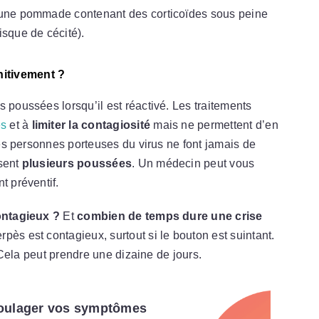
une pommade contenant des corticoïdes sous peine
isque de cécité).
nitivement ?
 poussées lorsqu’il est réactivé. Les traitements
ès
et à
limiter la contagiosité
mais ne permettent d’en
ines personnes porteuses du virus ne font jamais de
ssent
plusieurs poussées
. Un médecin peut vous
t préventif.
ontagieux ?
Et
combien de temps dure une crise
pès est contagieux, surtout si le bouton est suintant.
. Cela peut prendre une dizaine de jours.
soulager vos symptômes