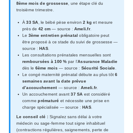
8ème mois de grossesse
, une étape clé du
troisième trimestre.
À
33 SA
, le bébé pèse environ
2 kg
et mesure
près de
42 cm
— source :
Ameli.fr
.
Le
3ème entretien prénatal
obligatoire peut
être proposé à ce stade du suivi de grossesse —
source :
HAS
.
Les consultations prénatales mensuelles sont
remboursées à 100 %
par l’
Assurance Maladie
dès le
6ème mois
— source :
Sécurité Sociale
.
Le congé maternité prénatal débute au plus tôt
6
semaines avant la date prévue
d’accouchement
— source :
Ameli.fr
.
Un accouchement avant
37 SA
est considéré
comme
prématuré
et nécessite une prise en
charge spécialisée — source :
HAS
.
Le conseil clé :
Signalez sans délai à votre
médecin ou sage-femme tout signe inhabituel
(contractions régulières, saignements, perte de