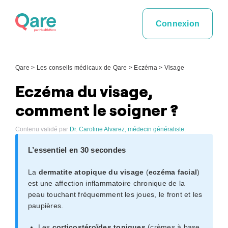
Skip
to
Connexion
content
Qare
>
Les conseils médicaux de Qare
>
Eczéma
>
Visage
Eczéma du visage,
comment le soigner ?
Contenu validé par
Dr. Caroline Alvarez, médecin généraliste
.
L’essentiel en 30 secondes
La
dermatite atopique du visage
(
eczéma facial
)
est une affection inflammatoire chronique de la
peau touchant fréquemment les joues, le front et les
paupières.
Les
corticostéroïdes topiques
(crèmes à base