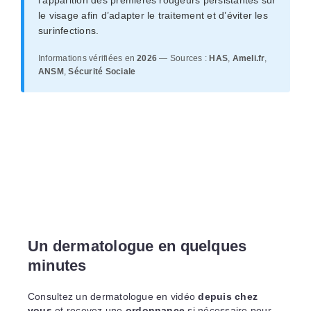
l’apparition des premières rougeurs persistantes sur
le visage afin d’adapter le traitement et d’éviter les
surinfections.
Informations vérifiées en
2026
— Sources :
HAS
,
Ameli.fr
,
ANSM
,
Sécurité Sociale
Un dermatologue en quelques
minutes
Consultez un dermatologue en vidéo
depuis chez
vous
et recevez une
ordonnance
si nécessaire pour