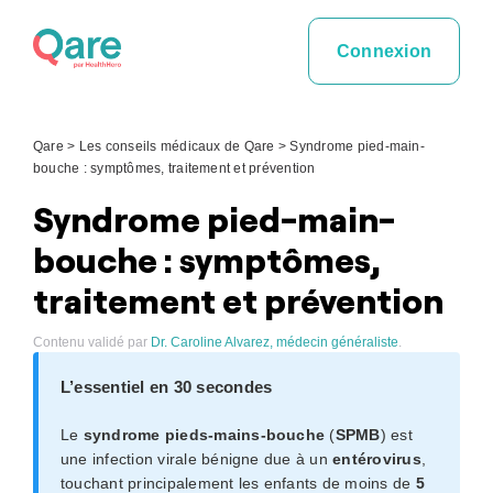
Skip
to
Connexion
content
Qare
>
Les conseils médicaux de Qare
>
Syndrome pied-main-
bouche : symptômes, traitement et prévention
Syndrome pied-main-
bouche : symptômes,
traitement et prévention
Contenu validé par
Dr. Caroline Alvarez, médecin généraliste
.
L’essentiel en 30 secondes
Le
syndrome pieds-mains-bouche
(
SPMB
) est
une infection virale bénigne due à un
entérovirus
,
touchant principalement les enfants de moins de
5