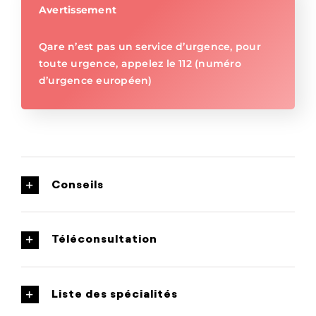
Avertissement
Qare n’est pas un service d’urgence, pour
toute urgence, appelez le 112 (numéro
d’urgence européen)
Conseils
Téléconsultation
Liste des spécialités