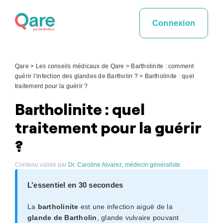
Skip
to
Connexion
content
Qare
>
Les conseils médicaux de Qare
>
Bartholinite : comment
guérir l’infection des glandes de Bartholin ?
>
Bartholinite : quel
traitement pour la guérir ?
Bartholinite : quel
traitement pour la guérir
?
Contenu validé par
Dr. Caroline Alvarez, médecin généraliste
.
L’essentiel en 30 secondes
La
bartholinite
est une infection aiguë de la
glande de Bartholin
, glande vulvaire pouvant