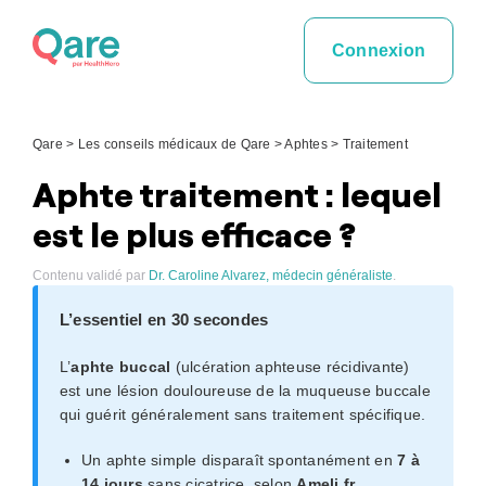
Skip
to
Connexion
content
Qare
>
Les conseils médicaux de Qare
>
Aphtes
>
Traitement
Aphte traitement : lequel
est le plus efficace ?
Contenu validé par
Dr. Caroline Alvarez, médecin généraliste
.
L’essentiel en 30 secondes
L’
aphte buccal
(ulcération aphteuse récidivante)
est une lésion douloureuse de la muqueuse buccale
qui guérit généralement sans traitement spécifique.
Un aphte simple disparaît spontanément en
7 à
14 jours
sans cicatrice, selon
Ameli.fr
.