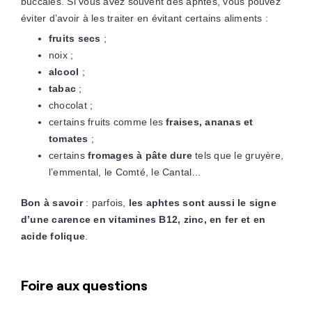
buccales. Si vous avez souvent des aphtes, vous pouvez
éviter d’avoir à les traiter en évitant certains aliments :
fruits secs
;
noix ;
alcool
;
tabac
;
chocolat ;
certains fruits comme les
fraises, ananas et
tomates
;
certains
fromages à pâte dure
tels que le gruyère,
l’emmental, le Comté, le Cantal…
Bon à savoir
: parfois,
les aphtes sont aussi le signe
d’une carence en vitamines B12, zinc, en fer et en
acide folique
.
Foire aux questions