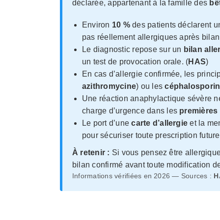
déclarée, appartenant à la famille des
bê
Environ
10 %
des patients déclarent un
pas réellement allergiques après bilan.
Le diagnostic repose sur un
bilan all
un test de provocation orale. (
HAS
)
En cas d’allergie confirmée, les princi
azithromycine
) ou les
céphalospori
Une réaction anaphylactique sévère né
charge d’urgence dans les
premières
Le port d’une
carte d’allergie
et la me
pour sécuriser toute prescription future.
À retenir :
Si vous pensez être allergique
bilan confirmé avant toute modification de
Informations vérifiées en 2026 — Sources :
H