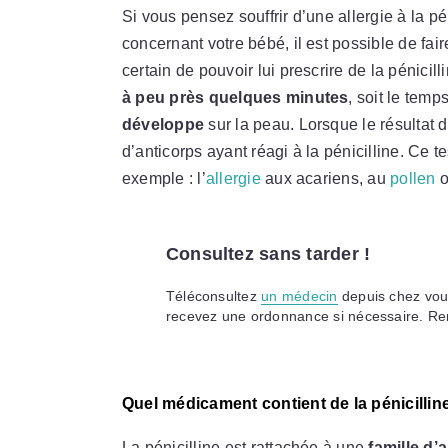
Si vous pensez souffrir d’une allergie à la p
concernant votre bébé, il est possible de fai
certain de pouvoir lui prescrire de la pénicil
à peu près quelques minutes
, soit le tem
développe
sur la peau. Lorsque le résultat d
d’anticorps ayant réagi à la pénicilline. Ce 
exemple : l’
allergie
aux acariens, au
pollen
o
Consultez sans tarder !
Téléconsultez
un médecin
depuis chez vous
recevez une ordonnance si nécessaire. Re
Quel médicament contient de la pénicillin
La pénicilline est rattachée à une
famille d’