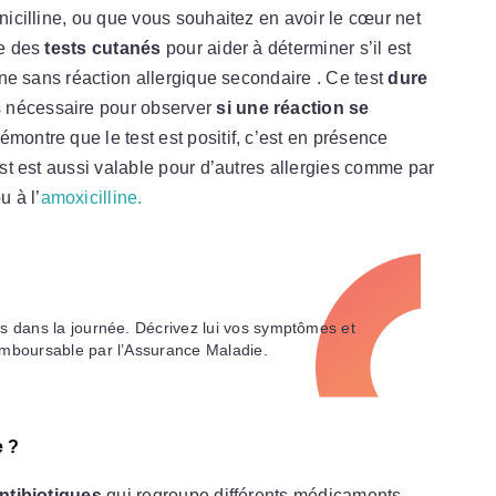
énicilline, ou que vous souhaitez en avoir le cœur net
re des
tests cutanés
pour aider à déterminer s’il est
line sans réaction allergique secondaire . Ce test
dure
ps nécessaire pour observer
si une réaction se
émontre que le test est positif, c’est en présence
test est aussi valable pour d’autres allergies comme par
u à l’
amoxicilline.
 dans la journée. Décrivez lui vos symptômes et
mboursable par l’Assurance Maladie.
e ?
antibiotiques
qui regroupe différents médicaments.