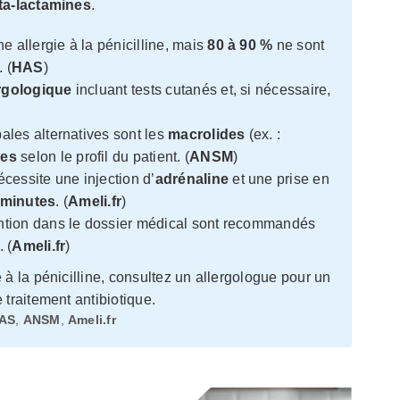
ta-lactamines
.
e allergie à la pénicilline, mais
80 à 90 %
ne sont
 (
HAS
)
ergologique
incluant tests cutanés et, si nécessaire,
pales alternatives sont les
macrolides
(ex. :
nes
selon le profil du patient. (
ANSM
)
cessite une injection d’
adrénaline
et une prise en
 minutes
. (
Ameli.fr
)
ntion dans le dossier médical sont recommandés
 (
Ameli.fr
)
 à la pénicilline, consultez un allergologue pour un
 traitement antibiotique.
AS
,
ANSM
,
Ameli.fr