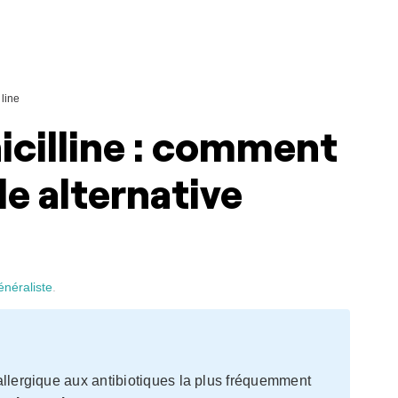
lline
nicilline : comment
lle alternative
énéraliste
.
 allergique aux antibiotiques la plus fréquemment