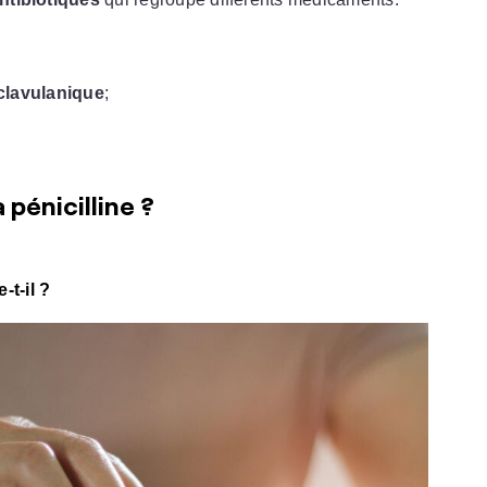
clavulanique
;
 pénicilline ?
t-il ?