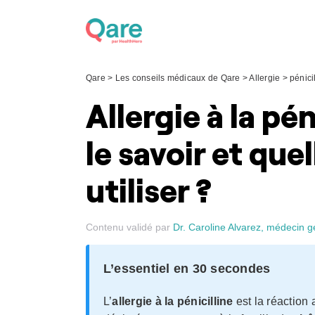
Skip
to
content
Qare
>
Les conseils médicaux de Qare
>
Allergie
>
pénici
Allergie à la pé
le savoir et que
utiliser ?
Contenu validé par
Dr. Caroline Alvarez, médecin g
L’essentiel en 30 secondes
L’
allergie à la pénicilline
est la réaction