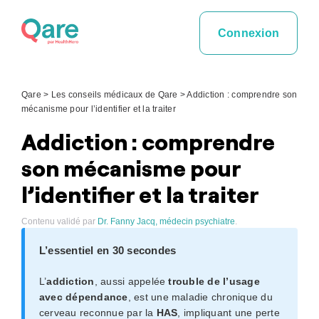
Skip
to
Connexion
content
Qare
>
Les conseils médicaux de Qare
>
Addiction : comprendre son
mécanisme pour l’identifier et la traiter
Addiction : comprendre
son mécanisme pour
l’identifier et la traiter
Contenu validé par
Dr. Fanny Jacq, médecin psychiatre
.
L’essentiel en 30 secondes
L’
addiction
, aussi appelée
trouble de l’usage
avec dépendance
, est une maladie chronique du
cerveau reconnue par la
HAS
, impliquant une perte