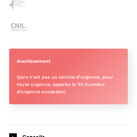
Avertissement
Qare n’est pas un service d’urgence, pour
toute urgence, appelez le 112 (numéro
d’urgence européen)
Conseils