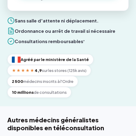
Sans salle d'attente ni déplacement.
Ordonnance ou arrêt de travail si nécessaire
Consultations remboursables
*
Agréé par le ministère de la Santé
★★★★★
4,9
sur les stores (125k avis)
2 500
médecins inscrits à l'Ordre
10 millions
de consultations
Autres médecins généralistes
disponibles en téléconsultation