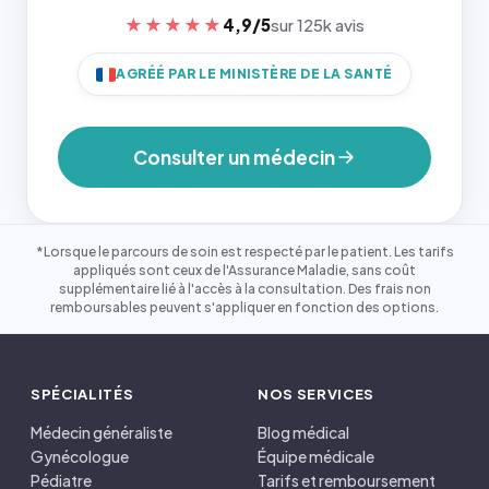
★★★★★
4,9/5
sur 125k avis
AGRÉÉ PAR LE MINISTÈRE DE LA SANTÉ
Consulter un médecin
*Lorsque le parcours de soin est respecté par le patient. Les tarifs
appliqués sont ceux de l'Assurance Maladie, sans coût
supplémentaire lié à l'accès à la consultation. Des frais non
remboursables peuvent s'appliquer en fonction des options.
SPÉCIALITÉS
NOS SERVICES
Médecin généraliste
Blog médical
Gynécologue
Équipe médicale
Pédiatre
Tarifs et remboursement