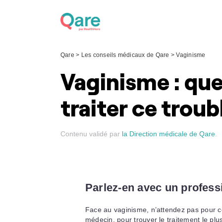
Skip
to
content
Qare
>
Les conseils médicaux de Qare
>
Vaginisme
Vaginisme : que
traiter ce troub
Contenu validé par
la Direction médicale de Qare
.
Parlez-en avec un profess
Face au vaginisme, n’attendez pas pour c
médecin, pour trouver le traitement le plu