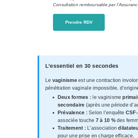
Consultation remboursable par l’Assuranc
Prendre RDV
L’essentiel en 30 secondes
Le
vaginisme
est une contraction involo
pénétration vaginale impossible, d’origi
Deux formes :
le vaginisme
primai
secondaire
(après une période d’ac
Prévalence :
Selon l’enquête
CSF-
associée touche
7 à 10 %
des femm
Traitement :
L’association
dilatate
pour une prise en charge efficace.