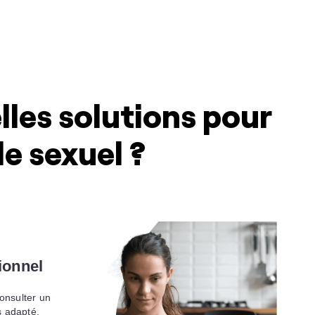
lles solutions pour
le sexuel ?
ionnel
onsulter un
s adapté.