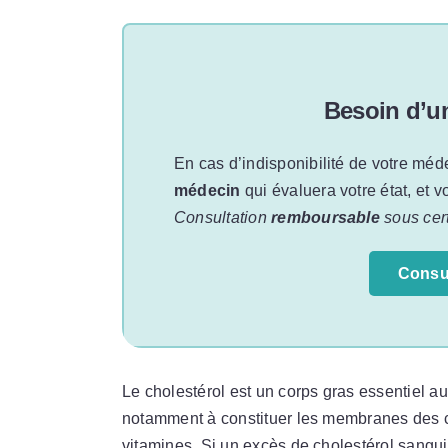
Besoin d’u
En cas d’indisponibilité de votre méd
médecin
qui évaluera votre état, et 
Consultation
remboursable
sous cert
Consu
Le cholestérol est un corps gras essentiel au
notamment à constituer les membranes des ce
vitamines. Si un excès de cholestérol sanguin