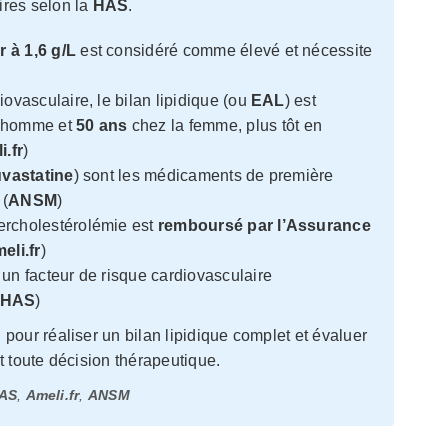
ires selon la
HAS
.
 à 1,6 g/L
est considéré comme élevé et nécessite
ovasculaire, le bilan lipidique (ou
EAL
) est
’homme et
50 ans
chez la femme, plus tôt en
i.fr
)
vastatine
) sont les médicaments de première
 (
ANSM
)
ercholestérolémie est
remboursé par l’Assurance
eli.fr
)
 un facteur de risque cardiovasculaire
HAS
)
our réaliser un bilan lipidique complet et évaluer
t toute décision thérapeutique.
AS
,
Ameli.fr
,
ANSM