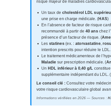
risque majeur de maladies cardiovascula
Un taux de
cholestérol LDL supérieur
une prise en charge médicale. (
HAS
)
En l’absence de facteur de risque cardi
recommandé à partir de
40 ans
chez l
présence d’un facteur de risque. (
Amel
Les
statines
(ex. :
atorvastatine
,
rosu
intention prescrits pour réduire le LDL.
Le traitement médicamenteux de l’hyp
Maladie
sur prescription médicale. (
Am
Un
HDL inférieur à 0,40 g/L
constitue
supplémentaire indépendant du LDL. (
Le conseil clé :
Consultez votre médecin p
votre risque cardiovasculaire global avan
Informations vérifiées en 2026 — Sources :
H