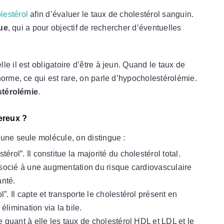
lestérol
afin d’évaluer le taux de cholestérol sanguin.
que
, qui a pour objectif de rechercher d’éventuelles
e il est obligatoire d’être à jeun. Quand le taux de
norme, ce qui est rare, on parle d’hypocholestérolémie.
térolémie
.
ereux ?
une seule molécule, on distingue :
érol”. Il constitue la majorité du cholestérol total.
ssocié à une augmentation du risque cardiovasculaire
anté.
”. Il capte et transporte le cholestérol présent en
élimination via la bile.
 quant à elle les taux de cholestérol HDL et LDL et le