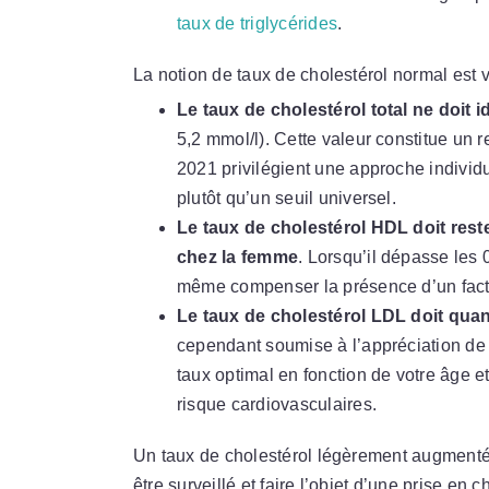
taux de triglycérides
.
La notion de taux de cholestérol normal est v
Le taux de cholestérol total ne doit
5,2 mmol/l). Cette valeur constitue u
2021 privilégient une approche individu
plutôt qu’un seuil universel
.
Le taux de cholestérol HDL doit reste
chez la femme
. Lorsqu’il dépasse les 
même compenser la présence d’un facte
Le taux de cholestérol LDL doit quant à
cependant soumise à l’appréciation de 
taux optimal en fonction de votre âge e
risque cardiovasculaires.
Un taux de cholestérol légèrement augmenté 
être surveillé et faire l’objet d’une prise en 