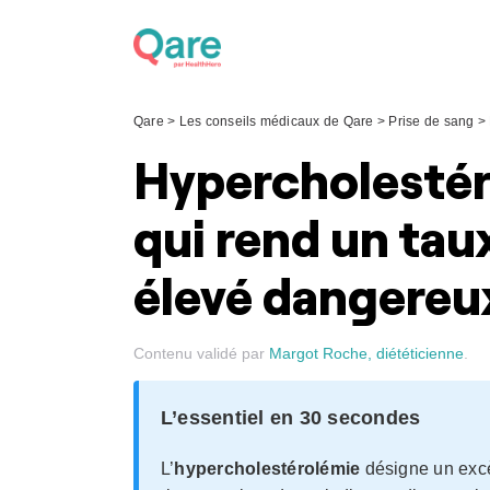
Skip
to
content
Qare
>
Les conseils médicaux de Qare
>
Prise de sang
>
Hypercholestér
qui rend un tau
élevé dangereu
Contenu validé par
Margot Roche, diététicienne
.
L’essentiel en 30 secondes
L’
hypercholestérolémie
désigne un exc