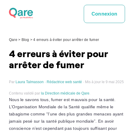
Skip
to
Connexion
content
Qare
>
Blog
>
4 erreurs à éviter pour arrêter de fumer
4 erreurs à éviter pour
arrêter de fumer
Par
Laura Talmasson · Rédactrice web santé
· Mis à jour le 9 mai 2025
Contenu validé par
la Direction médicale de Qare
.
Nous le savons tous, fumer est mauvais pour la santé.
L’Organisation Mondiale de la Santé qualifie même le
tabagisme comme “l’une des plus grandes menaces ayant
jamais pesé sur la santé publique mondiale”. En avoir
conscience n’est cependant pas toujours suffisant pour