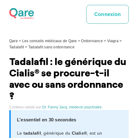
Skip
to
Connexion
content
Qare
>
Les conseils médicaux de Qare
>
Ordonnance
>
Viagra
>
Tadalafil
>
Tadalafil sans ordonnance
Tadalafil : le générique du
Cialis® se procure-t-il
avec ou sans ordonnance
?
Contenu validé par
Dr. Fanny Jacq, médecin psychiatre
.
L’essentiel en 30 secondes
Le
tadalafil
, générique du
Cialis®
, est un