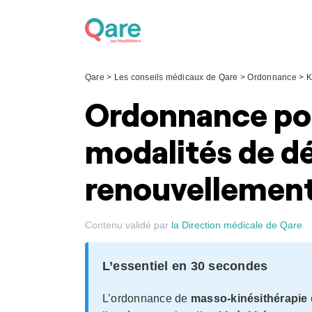
Skip
to
content
Qare
>
Les conseils médicaux de Qare
>
Ordonnance
>
K
Ordonnance pour
modalités de dé
renouvellemen
Contenu validé par
la Direction médicale de Qare
.
L’essentiel en 30 secondes
L’ordonnance de
masso-kinésithérapie