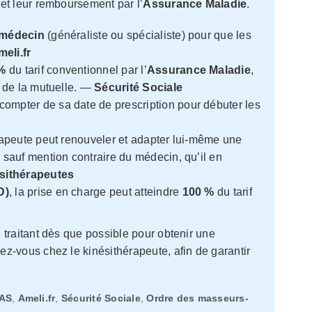
et leur remboursement par l’
Assurance Maladie
.
médecin
(généraliste ou spécialiste) pour que les
eli.fr
%
du tarif conventionnel par l’
Assurance Maladie
,
u de la mutuelle. —
Sécurité Sociale
compter de sa date de prescription pour débuter les
rapeute peut renouveler et adapter lui-même une
, sauf mention contraire du médecin, qu’il en
sithérapeutes
D)
, la prise en charge peut atteindre
100 %
du tarif
traitant dès que possible pour obtenir une
z-vous chez le kinésithérapeute, afin de garantir
AS
,
Ameli.fr
,
Sécurité Sociale
,
Ordre des masseurs-