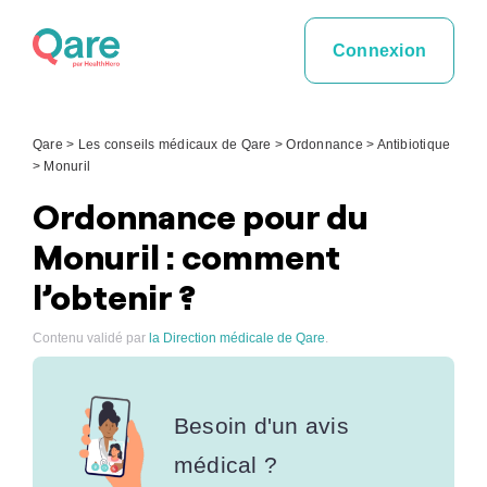
Skip
to
Connexion
content
Qare
>
Les conseils médicaux de Qare
>
Ordonnance
>
Antibiotique
>
Monuril
Ordonnance pour du
Monuril : comment
l’obtenir ?
Contenu validé par
la Direction médicale de Qare
.
Besoin d'un avis
médical ?