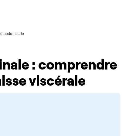
té abdominale
nale : comprendre
aisse viscérale