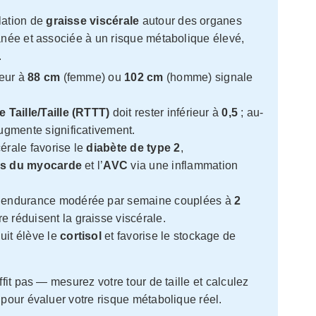
lation de
graisse viscérale
autour des organes
tanée et associée à un risque métabolique élevé,
.
ieur à
88 cm
(femme) ou
102 cm
(homme) signale
 Taille/Taille (RTTT)
doit rester inférieur à
0,5
; au-
ugmente significativement.
érale favorise le
diabète de type 2
,
us du myocarde
et l’
AVC
via une inflammation
’endurance modérée par semaine couplées à
2
 réduisent la graisse viscérale.
uit élève le
cortisol
et favorise le stockage de
ffit pas — mesurez votre tour de taille et calculez
pour évaluer votre risque métabolique réel.