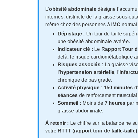
L’
obésité abdominale
désigne l’accumu
internes, distincte de la graisse sous-cu
même chez des personnes à
IMC
normal
Dépistage :
Un tour de taille supér
une obésité abdominale avérée.
Indicateur clé :
Le
Rapport Tour de
delà, le risque cardiométabolique a
Risques associés :
La graisse visc
l’
hypertension artérielle
, l’
infarct
chronique de bas grade.
Activité physique :
150 minutes
d
séances
de renforcement musculaire
Sommeil :
Moins de
7 heures
par n
graisse abdominale.
À retenir :
Le chiffre sur la balance ne su
votre
RTTT (rapport tour de taille-taille)