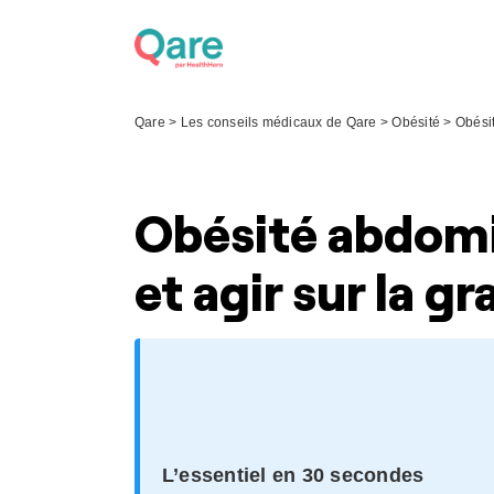
Skip
to
content
Qare
>
Les conseils médicaux de Qare
>
Obésité
>
Obési
Obésité abdomi
et agir sur la gr
L’essentiel en 30 secondes