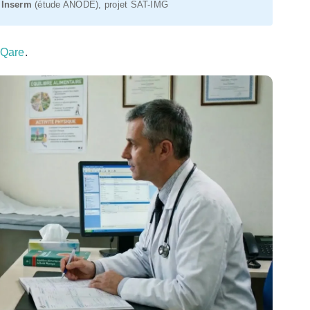
,
Inserm
(étude ANODE), projet SAT-IMG
 Qare
.