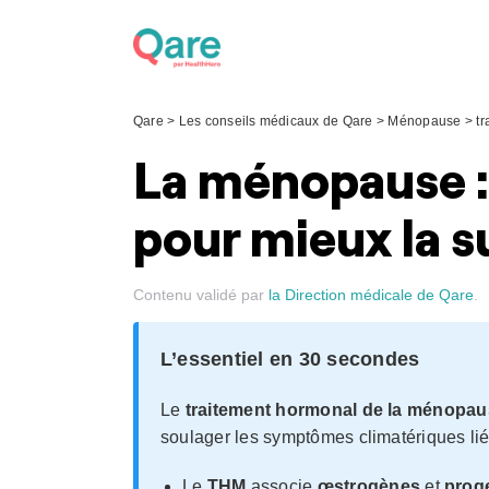
Skip
to
content
Qare
>
Les conseils médicaux de Qare
>
Ménopause
>
tr
La ménopause :
pour mieux la s
Contenu validé par
la Direction médicale de Qare
.
L’essentiel en 30 secondes
Le
traitement hormonal de la ménopa
soulager les symptômes climatériques li
Le
THM
associe
œstrogènes
et
proge