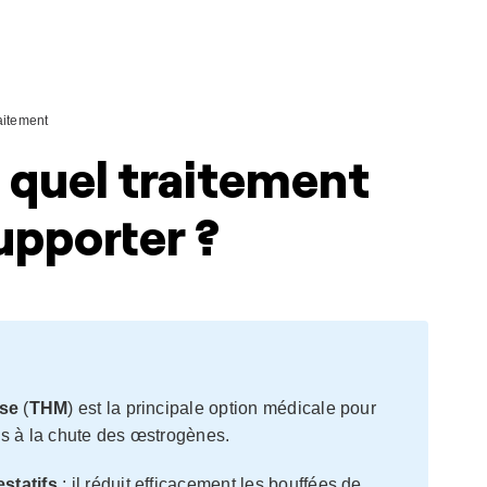
aitement
 quel traitement
upporter ?
use
(
THM
) est la principale option médicale pour
és à la chute des œstrogènes.
statifs
; il réduit efficacement les bouffées de