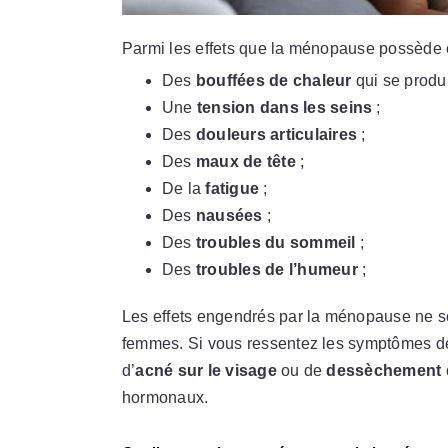
Parmi les effets que la ménopause possède o
Des
bouffées de chaleur
qui se produi
Une
tension dans les seins
;
Des
douleurs articulaires
;
Des
maux de tête
;
De la
fatigue
;
Des
nausées
;
Des
troubles du sommeil
;
Des
troubles de l’humeur
;
Les effets engendrés par la ménopause ne s
femmes. Si vous ressentez les symptômes de
d’
acné sur le visage
ou de
dessèchement d
hormonaux.