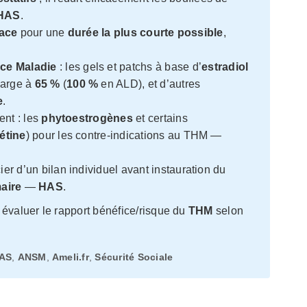
HAS
.
cace
pour une
durée la plus courte possible
,
ce Maladie
: les gels et patchs à base d’
estradiol
harge à
65 %
(
100 %
en ALD), et d’autres
e
.
ent : les
phytoestrogènes
et certains
étine
) pour les contre-indications au THM —
r d’un bilan individuel avant instauration du
aire
—
HAS
.
évaluer le rapport bénéfice/risque du
THM
selon
AS
,
ANSM
,
Ameli.fr
,
Sécurité Sociale