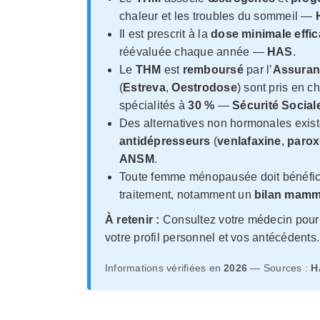
chaleur et les troubles du sommeil —
Il est prescrit à la
dose minimale effi
réévaluée chaque année —
HAS
.
Le
THM
est
remboursé
par l’
Assuran
(
Estreva
,
Oestrodose
) sont pris en c
spécialités à
30 %
—
Sécurité Social
Des alternatives non hormonales exist
antidépresseurs
(
venlafaxine
,
parox
ANSM
.
Toute femme ménopausée doit bénéficie
traitement, notamment un
bilan mamm
À retenir :
Consultez votre médecin pour 
votre profil personnel et vos antécédents.
Informations vérifiées en
2026
— Sources :
H