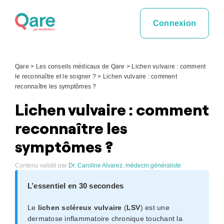
Skip
to
Connexion
content
Qare
>
Les conseils médicaux de Qare
>
Lichen vulvaire : comment
le reconnaître et le soigner ?
>
Lichen vulvaire : comment
reconnaître les symptômes ?
Lichen vulvaire : comment
reconnaître les
symptômes ?
Contenu validé par
Dr. Caroline Alvarez, médecin généraliste
.
L’essentiel en 30 secondes
Le
lichen scléreux vulvaire
(
LSV
) est une
dermatose inflammatoire chronique touchant la