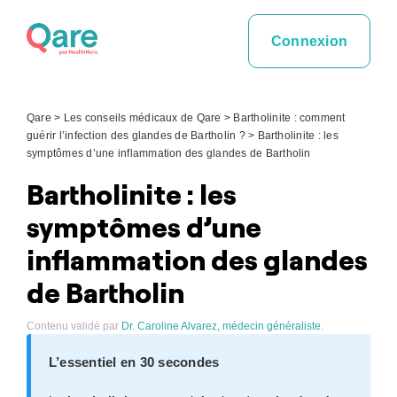
Skip
to
Connexion
content
Qare
>
Les conseils médicaux de Qare
>
Bartholinite : comment
guérir l’infection des glandes de Bartholin ?
>
Bartholinite : les
symptômes d’une inflammation des glandes de Bartholin
Bartholinite : les
symptômes d’une
inflammation des glandes
de Bartholin
Contenu validé par
Dr. Caroline Alvarez, médecin généraliste
.
L’essentiel en 30 secondes