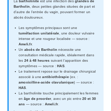
La
bartholinite
est une infection des
glandes de
Bartholin
, deux petites glandes situées de part et
d’autre de l’entrée du vagin, pouvant former un
abcès douloureux.
Les symptômes principaux sont une
tuméfaction unilatérale
, une douleur vulvaire
intense et une rougeur localisée — source :
Ameli.fr
.
Un
abcès de Bartholin
nécessite une
consultation médicale rapide, idéalement dans
les
24 à 48 heures
suivant l’apparition des
symptômes — source :
HAS
.
Le traitement repose sur le drainage chirurgical
associé à une
antibiothérapie
(ex. :
amoxicilline-acide clavulanique
) — source :
HAS
.
La bartholinite touche principalement les femmes
en
âge de procréer
, avec un pic entre
20 et 30
ans
— source :
Ameli.fr
.