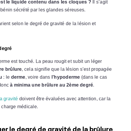
est le liquide contenu dans les cloques ?
Il s’agit
t bénin sécrété par les glandes séreuses.
rient selon le degré de gravité de la lésion et
degré
derme est touché. La peau rougit et subit un léger
re brûlure
, cela signifie que la lésion s’est propagée
u
: le
derme
, voire dans
l’hypoderme
(dans le cas
 donc
à minima une brûlure au 2ème degré
.
a gravité
doivent être évaluées avec attention, car la
n charge médicale.
er le degré de gravité de la brûlure