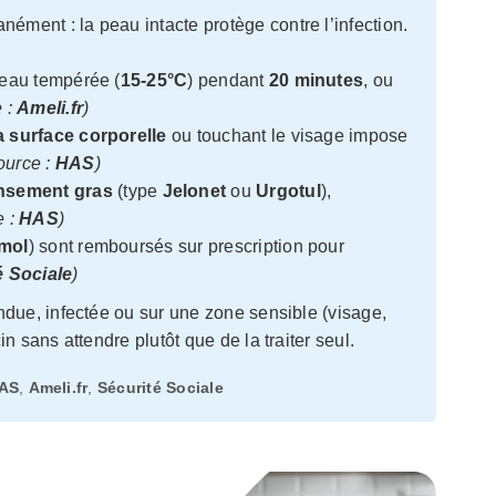
ément : la peau intacte protège contre l’infection.
’eau tempérée (
15-25°C
) pendant
20 minutes
, ou
 :
Ameli.fr
)
a surface corporelle
ou touchant le visage impose
ource :
HAS
)
nsement gras
(type
Jelonet
ou
Urgotul
),
e :
HAS
)
mol
) sont remboursés sur prescription pour
é Sociale
)
due, infectée ou sur une zone sensible (visage,
n sans attendre plutôt que de la traiter seul.
AS
,
Ameli.fr
,
Sécurité Sociale