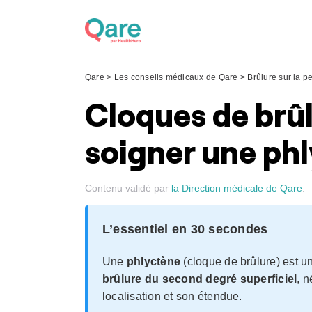
Skip
to
content
Qare
>
Les conseils médicaux de Qare
>
Brûlure sur la p
Cloques de brû
soigner une phl
Contenu validé par
la Direction médicale de Qare
.
L’essentiel en 30 secondes
Une
phlyctène
(cloque de brûlure) est u
brûlure du second degré superficiel
, 
localisation et son étendue.