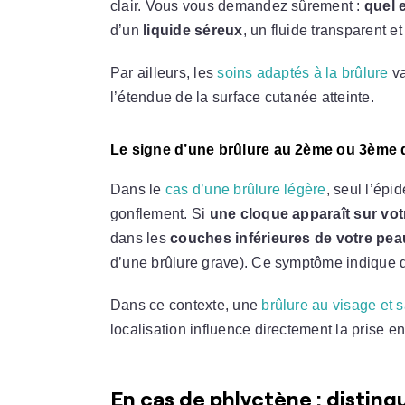
clair. Vous vous demandez sûrement :
quel 
d’un
liquide séreux
, un fluide transparent e
Par ailleurs, les
soins adaptés à la brûlure
va
l’étendue de la surface cutanée atteinte.
Le signe d’une brûlure au 2ème ou 3ème 
Dans le
cas d’une brûlure légère
, seul l’épi
gonflement. Si
une cloque apparaît sur vot
dans les
couches inférieures de votre pea
d’une brûlure grave). Ce symptôme indique
Dans ce contexte, une
brûlure au visage et s
localisation influence directement la prise e
En cas de phlyctène : distingu