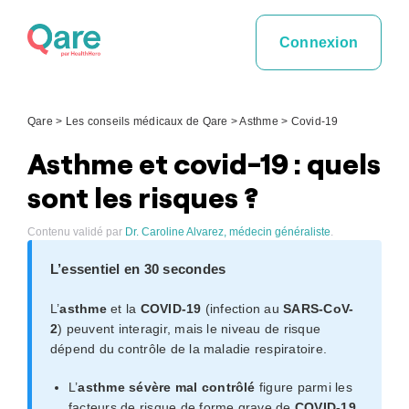
Skip
to
Connexion
content
Qare
>
Les conseils médicaux de Qare
>
Asthme
>
Covid-19
Asthme et covid-19 : quels
sont les risques ?
Contenu validé par
Dr. Caroline Alvarez, médecin généraliste
.
L’essentiel en 30 secondes
L’
asthme
et la
COVID-19
(infection au
SARS-CoV-
2
) peuvent interagir, mais le niveau de risque
dépend du contrôle de la maladie respiratoire.
L’
asthme sévère mal contrôlé
figure parmi les
facteurs de risque de forme grave de
COVID-19
,