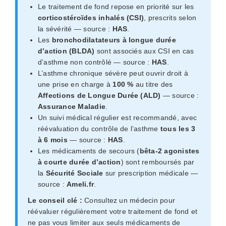
Le traitement de fond repose en priorité sur les
corticostéroïdes inhalés (CSI)
, prescrits selon
la sévérité — source :
HAS
.
Les
bronchodilatateurs à longue durée
d’action (BLDA)
sont associés aux CSI en cas
d’asthme non contrôlé — source :
HAS
.
L’asthme chronique sévère peut ouvrir droit à
une prise en charge à
100 %
au titre des
Affections de Longue Durée (ALD)
— source :
Assurance Maladie
.
Un suivi médical régulier est recommandé, avec
réévaluation du contrôle de l’asthme
tous les 3
à 6 mois
— source :
HAS
.
Les médicaments de secours (
bêta-2 agonistes
à courte durée d’action
) sont remboursés par
la
Sécurité Sociale
sur prescription médicale —
source :
Ameli.fr
.
Le conseil clé :
Consultez un médecin pour
réévaluer régulièrement votre traitement de fond et
ne pas vous limiter aux seuls médicaments de