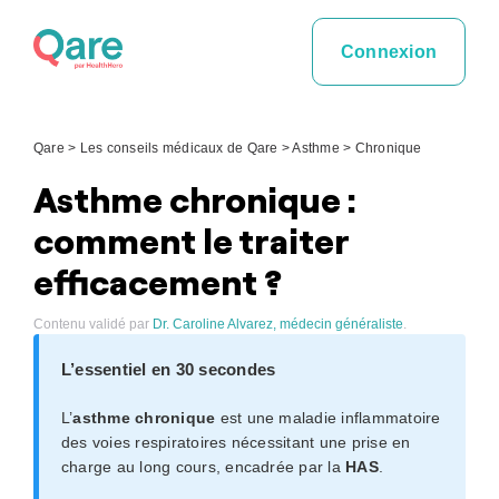
Skip
to
Connexion
content
Qare
>
Les conseils médicaux de Qare
>
Asthme
>
Chronique
Asthme chronique :
comment le traiter
efficacement ?
Contenu validé par
Dr. Caroline Alvarez, médecin généraliste
.
L’essentiel en 30 secondes
L’
asthme chronique
est une maladie inflammatoire
des voies respiratoires nécessitant une prise en
charge au long cours, encadrée par la
HAS
.