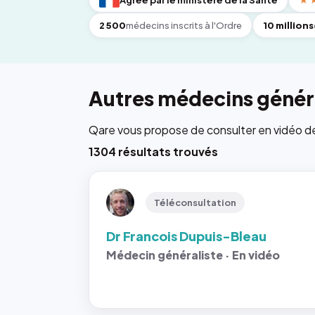
Agréé par le ministère de la Santé
★
2 500
médecins inscrits à l'Ordre
10 millions
Autres médecins généra
Qare vous propose de consulter en vidéo de 6
1304 résultats trouvés
Téléconsultation
Dr Francois Dupuis-Bleau
Médecin généraliste · En vidéo