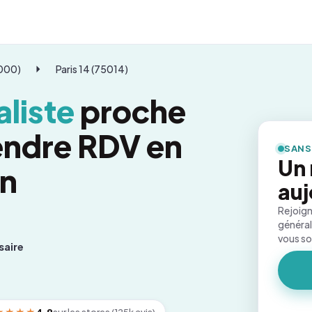
5000)
Paris 14 (75014)
liste
proche
rendre RDV en
SANS
Un
on
auj
Rejoign
général
vous s
saire