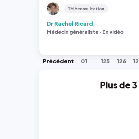
Téléconsultation
Dr Rachel Ricard
Médecin généraliste · En vidéo
Préc
édent
01
125
126
1
...
Plus de 3