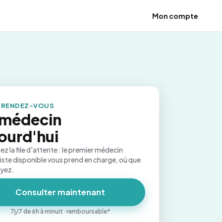
Mon compte
 RENDEZ-VOUS
 médecin
ourd'hui
ez la file d'attente : le premier médecin
iste disponible vous prend en charge, où que
oyez.
Consulter maintenant
7j/7 de 6h à minuit · remboursable*