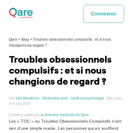
Skip
to
Connexion
content
Qare
>
Blog
>
Troubles obsessionnels compulsifs : et si nous
changions de regard ?
Troubles obsessionnels
compulsifs : et si nous
changions de regard ?
Par
Inès Montenon · Rédactrice web - santé et psychologie
· Mis à jour
le 9 mai 2025
Contenu validé par
la Direction médicale de Qare
.
Les « TOC » ou Troubles Obsessionnels Compulsifs n’ont
rien d’une simple manie. Les personnes qui en souffrent