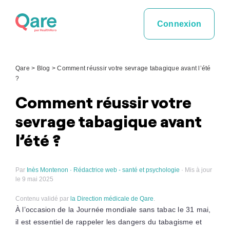
Skip
to
Connexion
content
Qare
>
Blog
>
Comment réussir votre sevrage tabagique avant l’été
?
Comment réussir votre
sevrage tabagique avant
l’été ?
Par
Inès Montenon · Rédactrice web - santé et psychologie
· Mis à jour
le 9 mai 2025
Contenu validé par
la Direction médicale de Qare
.
À l’occasion de la Journée mondiale sans tabac le 31 mai,
il est essentiel de rappeler les dangers du tabagisme et