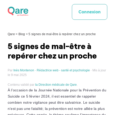
Skip
to
Connexion
content
Qare
>
Blog
>
5 signes de mal-être à repérer chez un proche
5 signes de mal-être à
repérer chez un proche
Par
Inès Montenon · Rédactrice web - santé et psychologie
· Mis à jour
le 9 mai 2025
Contenu validé par
la Direction médicale de Qare
.
À l’occasion de la Journée Nationale pour la Prévention du
Suicide ce 5 février 2024, il est essentiel de rappeler
combien notre vigilance peut être salvatrice. Le suicide
n’est pas une fatalité; la prévention est notre alliée la plus
précieuse. Cette année, le thème souligne l’importance du