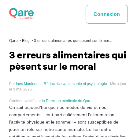
Skip
to
Connexion
content
Qare
>
Blog
>
3 erreurs alimentaires qui pèsent sur le moral
3 erreurs alimentaires qui
pèsent sur le moral
Par
Inès Montenon · Rédactrice web - santé et psychologie
· Mis à jour
le 9 mai 2025
Contenu validé par
la Direction médicale de Qare
.
On sait aujourd’hui que nos modes de vie et nos
comportements – tout particulièrement l’alimentation,
l’activité physique et le sommeil – sont susceptibles de
jouer un rôle sur notre santé mentale. Le lien entre
nutrition et santé mentale fait même l’objet d’une discipline