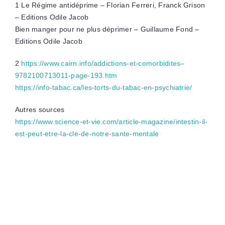
1 Le Régime antidéprime – Florian Ferreri, Franck Grison
– Editions Odile Jacob
Bien manger pour ne plus déprimer – Guillaume Fond –
Editions Odile Jacob
2
https://www.cairn.info/addictions-et-comorbidites–
9782100713011-page-193.htm
https://info-tabac.ca/les-torts-du-tabac-en-psychiatrie/
Autres sources
https://www.science-et-vie.com/article-magazine/intestin-il-
est-peut-etre-la-cle-de-notre-sante-mentale