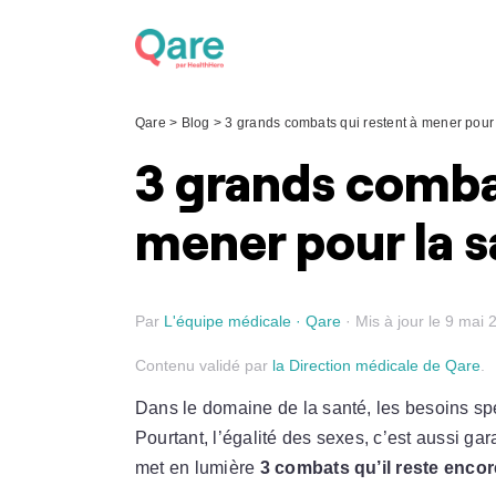
Skip
to
content
Qare
>
Blog
>
3 grands combats qui restent à mener pour
3 grands combat
mener pour la 
Par
L'équipe médicale · Qare
· Mis à jour le 9 mai 
Contenu validé par
la Direction médicale de Qare
.
Dans le domaine de la santé, les besoins sp
Pourtant, l’égalité des sexes, c’est aussi gar
met en lumière
3 combats qu’il reste encor