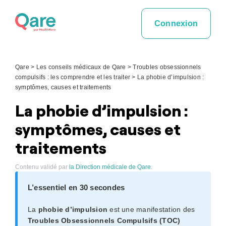
Skip
to
Connexion
content
Qare
>
Les conseils médicaux de Qare
>
Troubles obsessionnels
compulsifs : les comprendre et les traiter
>
La phobie d’impulsion :
symptômes, causes et traitements
La phobie d’impulsion :
symptômes, causes et
traitements
Contenu validé par
la Direction médicale de Qare
.
L’essentiel en 30 secondes
La
phobie d’impulsion
est une manifestation des
Troubles Obsessionnels Compulsifs (TOC)