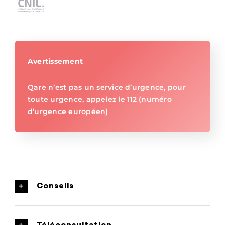
Avertissement
Qare n’est pas un service d’urgence, pour
toute urgence, appelez le 112 (numéro
d’urgence européen)
Conseils
Téléconsultation