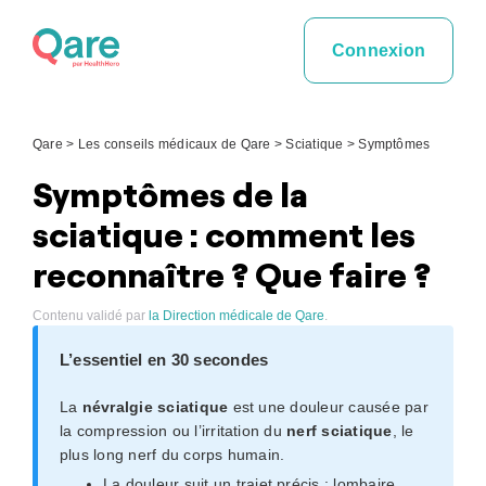
Skip
to
Connexion
content
Qare
>
Les conseils médicaux de Qare
>
Sciatique
>
Symptômes
Symptômes de la
sciatique : comment les
reconnaître ? Que faire ?
Contenu validé par
la Direction médicale de Qare
.
L’essentiel en 30 secondes
La
névralgie sciatique
est une douleur causée par
la compression ou l’irritation du
nerf sciatique
, le
plus long nerf du corps humain.
La douleur suit un trajet précis : lombaire,