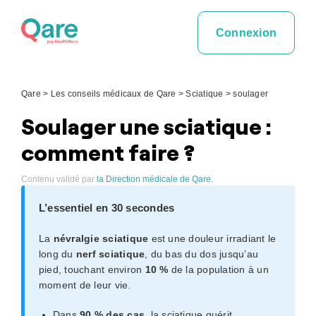
Skip
to
Connexion
content
Qare
>
Les conseils médicaux de Qare
>
Sciatique
>
soulager
Soulager une sciatique :
comment faire ?
Contenu validé par
la Direction médicale de Qare
.
L’essentiel en 30 secondes
La
névralgie sciatique
est une douleur irradiant le
long du
nerf sciatique
, du bas du dos jusqu’au
pied, touchant environ
10 %
de la population à un
moment de leur vie.
Dans
90 % des cas
, la sciatique guérit