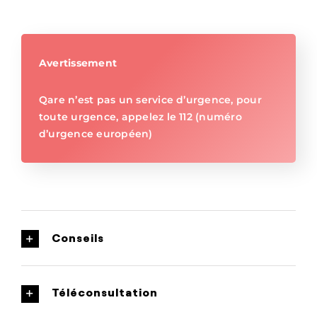
Avertissement
Qare n’est pas un service d’urgence, pour
toute urgence, appelez le 112 (numéro
d’urgence européen)
Conseils
Téléconsultation