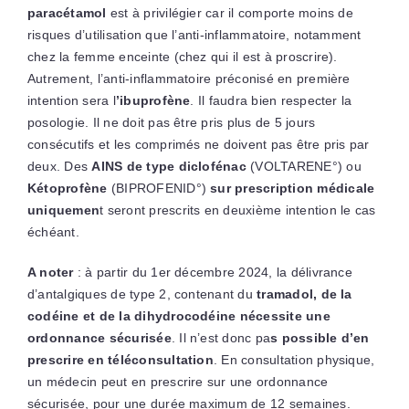
paracétamol
est à privilégier car il comporte moins de
risques d’utilisation que l’anti-inflammatoire, notamment
chez la femme enceinte (chez qui il est à proscrire).
Autrement, l’anti-inflammatoire préconisé en première
intention sera l
’ibuprofène
. Il faudra bien respecter la
posologie. Il ne doit pas être pris plus de 5 jours
consécutifs et les comprimés ne doivent pas être pris par
deux. Des
AINS de type diclofénac
(VOLTARENE°) ou
Kétoprofène
(BIPROFENID°)
sur prescription médicale
uniquemen
t seront prescrits en deuxième intention le cas
échéant.
A noter
: à partir du 1er décembre 2024, la délivrance
d’antalgiques de type 2, contenant du
tramadol, de la
codéine et de la dihydrocodéine nécessite une
ordonnance sécurisée
. Il n’est donc pa
s possible d’en
prescrire en téléconsultation
. En consultation physique,
un médecin peut en prescrire sur une ordonnance
sécurisée, pour une durée maximum de 12 semaines.