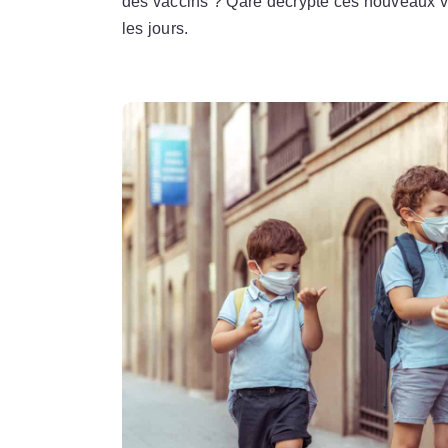
des vaccins ? Qare décrypte ces nouveaux var
les jours.