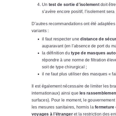
Un
test de sortie d’isolement
doit êtr
s’avère encore positif, l’isolement ser
D’autres recommandations ont été adaptées af
variants :
il faut respecter une
distance de sécur
auparavant (en l’absence de port du m
la définition du
type de masques auto
répondre à une norme de filtration élev
soit de type chirurgical ;
il ne faut plus utiliser des masques « fa
Il est également nécessaire de limiter les b
internationaux) ainsi que
les rassemblement
surfaces). Pour le moment, le gouvernemen
les mesures sanitaires, hormis la
fermeture
voyages à l’étranger
et la restriction des ent