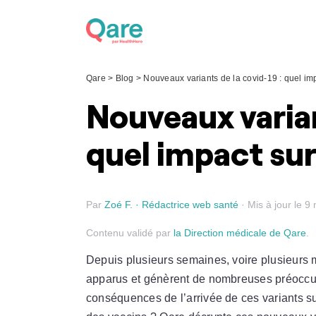
Skip
to
content
Qare
>
Blog
>
Nouveaux variants de la covid-19 : quel imp
Nouveaux varian
quel impact sur
Par
Zoé F. · Rédactrice web santé
· Mis à jour le 9
Contenu validé par
la Direction médicale de Qare
.
Depuis plusieurs semaines, voire plusieurs
apparus et génèrent de nombreuses préoccupat
conséquences de l’arrivée de ces variants sur 