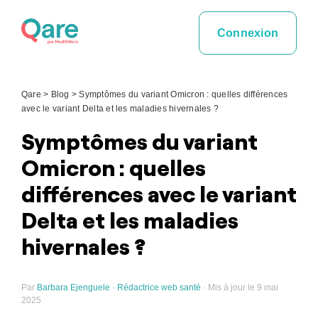
Skip
to
Connexion
content
Qare
>
Blog
>
Symptômes du variant Omicron : quelles différences
avec le variant Delta et les maladies hivernales ?
Symptômes du variant
Omicron : quelles
différences avec le variant
Delta et les maladies
hivernales ?
Par
Barbara Ejenguele · Rédactrice web santé
· Mis à jour le 9 mai
2025