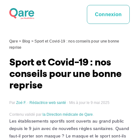
Skip
to
Connexion
content
Qare
>
Blog
>
Sport et Covid-19 : nos conseils pour une bonne
reprise
Sport et Covid-19 : nos
conseils pour une bonne
reprise
Par
Zoé F. · Rédactrice web santé
· Mis à jour le 9 mai 2025
Contenu validé par
la Direction médicale de Qare
.
Les établissements sportifs sont ouverts au grand public
depuis le 9 juin avec de nouvelles règles sanitaires. Quand
faut-il porter son masque ? Le masque et le sport sont-ils