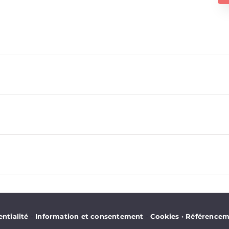
·
·
ntialité
Information et consentement
Cookies
·
Référencem