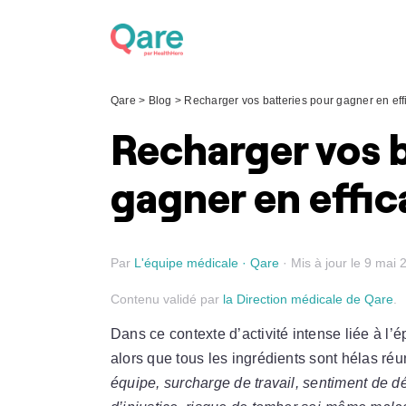
Skip
to
content
Qare
>
Blog
>
Recharger vos batteries pour gagner en effi
Recharger vos b
gagner en effica
Par
L'équipe médicale · Qare
· Mis à jour le 9 mai 
Contenu validé par
la Direction médicale de Qare
.
Dans ce contexte d’activité intense liée à l’
alors que tous les ingrédients sont hélas réu
équipe, surcharge de travail, sentiment de d