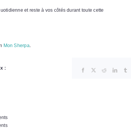
otidienne et reste à vos côtés durant toute cette
on
Mon Sherpa
.
x :
ents
ents