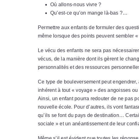
Où allons-nous vivre ?
Qu’est-ce qu’on mange là-bas ?…
Permettre aux enfants de formuler des questi
même lorsque des points peuvent sembler « f
Le vécu des enfants ne sera pas nécessairem
vécus, de la manière dont ils gèrent le chan
personnalités et des ressources personnelles
Ce type de bouleversement peut engendrer, 
inhérent à tout « voyage » des angoisses ou d
Ainsi, un enfant pourra redouter de ne pas p
nouvelle école. Pour d’autres, ils vont fanta
qu’ils se font du pays de destination… Cer
sociale » et un anéantissement de leur confia
Même s’il est évident que toutes les réponse