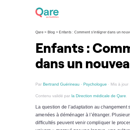
Skip
to
content
Qare
>
Blog
>
Enfants : Comment s’intégrer dans un nou
Enfants : Comm
dans un nouvea
Par
Bertrand Guérineau · Psychologue
· Mis à jour
Contenu validé par
la Direction médicale de Qare
.
La question de l’adaptation au changement se
amenées à déménager à l’étranger. Plusieur
difficultés peuvent venir compliquer le proc