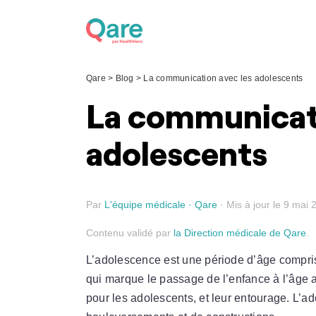
Skip
to
content
Qare
>
Blog
>
La communication avec les adolescents
La communicati
adolescents
Par
L'équipe médicale · Qare
· Mis à jour le 9 mai 
Contenu validé par
la Direction médicale de Qare
.
L’adolescence est une période d’âge compris
qui marque le passage de l’enfance à l’âge adu
pour les adolescents, et leur entourage. L’ad