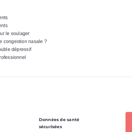
ents
ents
ur le soulager
ne congestion nasale ?
ouble dépressif
professionnel
Données de santé
sécurisées