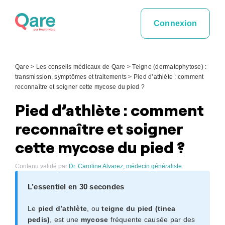
Skip
to
Connexion
content
Qare
>
Les conseils médicaux de Qare
>
Teigne (dermatophytose) :
transmission, symptômes et traitements
>
Pied d’athlète : comment
reconnaître et soigner cette mycose du pied ?
Pied d’athlète : comment
reconnaître et soigner
cette mycose du pied ?
Contenu validé par
Dr. Caroline Alvarez, médecin généraliste
.
L’essentiel en 30 secondes
Le
pied d’athlète
, ou
teigne du pied (tinea
pedis)
, est une
mycose
fréquente causée par des