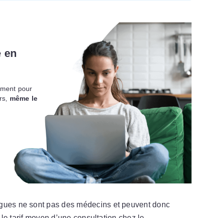
 en
ement pour
urs,
même le
ogues ne sont pas des médecins et peuvent donc
t le tarif moyen d’une consultation chez le