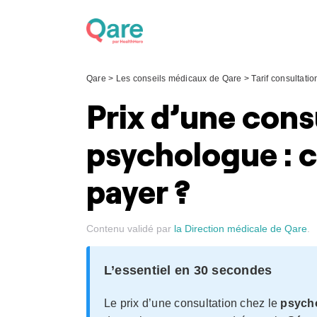
Skip
to
content
Qare
>
Les conseils médicaux de Qare
>
Tarif consultati
Prix d’une cons
psychologue : 
payer ?
Contenu validé par
la Direction médicale de Qare
.
L’essentiel en 30 secondes
Le prix d’une consultation chez le
psych