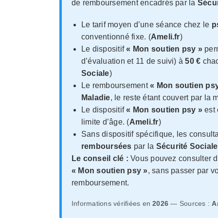
de remboursement encadrés par la
Sécur
Le tarif moyen d’une séance chez le
p
conventionné fixe. (
Ameli.fr
)
Le dispositif
« Mon soutien psy »
per
d’évaluation et 11 de suivi) à
50 €
cha
Sociale
)
Le remboursement
« Mon soutien ps
Maladie
, le reste étant couvert par la m
Le dispositif
« Mon soutien psy »
est 
limite d’âge. (
Ameli.fr
)
Sans dispositif spécifique, les consul
remboursées
par la
Sécurité Sociale
Le conseil clé :
Vous pouvez consulter di
« Mon soutien psy »
, sans passer par v
remboursement.
Informations vérifiées en
2026
— Sources :
A