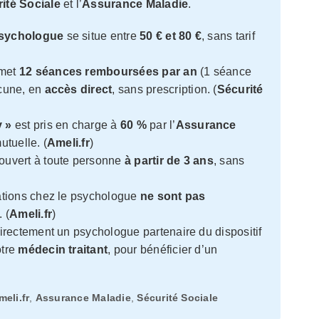
ité Sociale
et l’
Assurance Maladie
.
sychologue
se situe entre
50 € et 80 €
, sans tarif
met
12 séances remboursées par an
(1 séance
cune, en
accès direct
, sans prescription. (
Sécurité
y »
est pris en charge à
60 %
par l’
Assurance
utuelle. (
Ameli.fr
)
ouvert à toute personne
à partir de 3 ans
, sans
tations chez le psychologue
ne sont pas
. (
Ameli.fr
)
rectement un psychologue partenaire du dispositif
otre
médecin traitant
, pour bénéficier d’un
meli.fr
,
Assurance Maladie
,
Sécurité Sociale